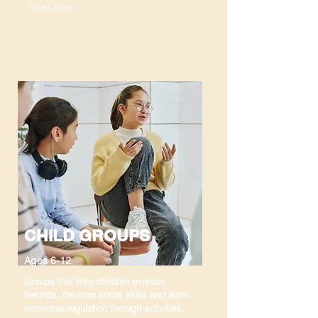
Read More
CHILD GROUPS
Ages 6-12
Groups that help children express
feelings, develop social skills and learn
emotional regulation through activities.