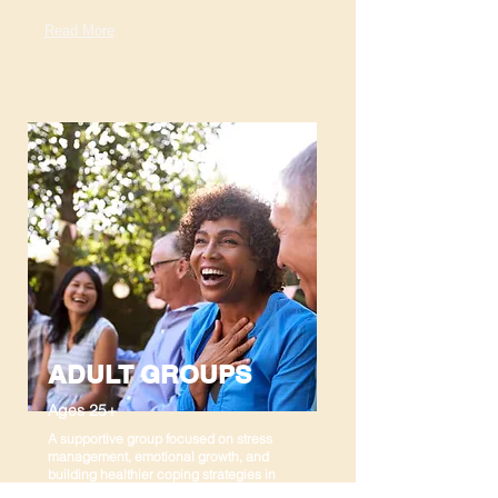
Read More
ADULT GROUPS
Ages 25+
A supportive group focused on stress
management, emotional growth, and
building healthier coping strategies in
daily life.