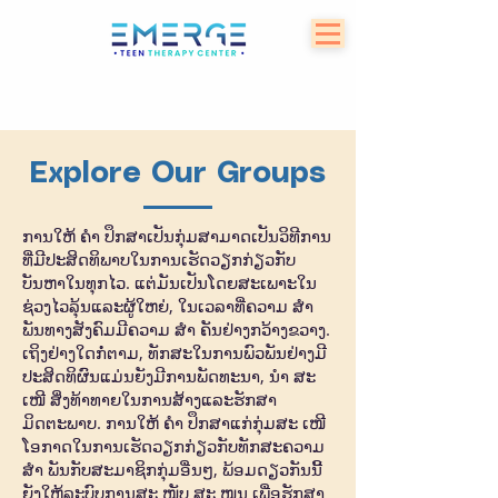
Explore Our Groups
ການໃຫ້ ຄຳ ປຶກສາເປັນກຸ່ມສາມາດເປັນວິທີການ
ທີ່ມີປະສິດທິພາບໃນການເຮັດວຽກກ່ຽວກັບ
ບັນຫາໃນທຸກໄວ. ແຕ່ມັນເປັນໂດຍສະເພາະໃນ
ຊ່ວງໄວລຸ້ນແລະຜູ້ໃຫຍ່, ໃນເວລາທີ່ຄວາມ ສຳ
ພັນທາງສັງຄົມມີຄວາມ ສຳ ຄັນຢ່າງກວ້າງຂວາງ.
ເຖິງຢ່າງໃດກໍ່ຕາມ, ທັກສະໃນການພົວພັນຢ່າງມີ
ປະສິດທິຜົນແມ່ນຍັງມີການພັດທະນາ, ນຳ ສະ
ເໜີ ສິ່ງທ້າທາຍໃນການສ້າງແລະຮັກສາ
ມິດຕະພາບ. ການໃຫ້ ຄຳ ປຶກສາແກ່ກຸ່ມສະ ເໜີ
ໂອກາດໃນການເຮັດວຽກກ່ຽວກັບທັກສະຄວາມ
ສຳ ພັນກັບສະມາຊິກກຸ່ມອື່ນໆ, ພ້ອມດຽວກັນນີ້
ຍັງໃຫ້ລະບົບການສະ ໜັບ ສະ ໜູນ ເພື່ອຮັກສາ