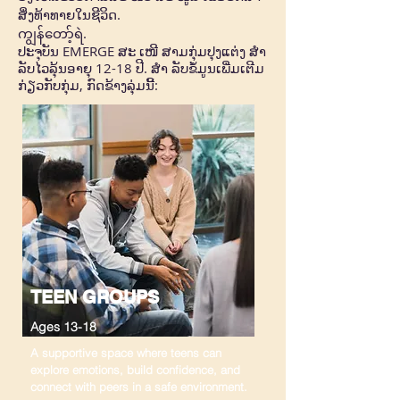
ສິ່ງທ້າທາຍໃນຊີວິດ.
ကျွန်တော့်ရဲ.
ປະຈຸບັນ EMERGE ສະ ເໜີ ສາມກຸ່ມປຸງແຕ່ງ ສຳ
ລັບໄວລຸ້ນອາຍຸ 12-18 ປີ. ສຳ ລັບຂໍ້ມູນເພີ່ມເຕີມ
ກ່ຽວກັບກຸ່ມ, ກົດຂ້າງລຸ່ມນີ້:
TEEN GROUPS
Ages 13-18
​A supportive space where teens can
explore emotions, build confidence, and
connect with peers in a safe environment.